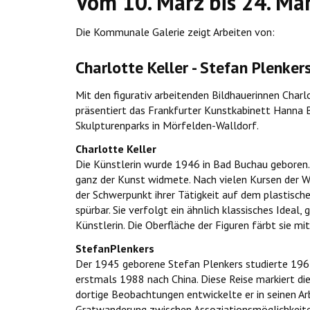
Vom 10. März bis 24. Mä
Die Kommunale Galerie zeigt Arbeiten von:
Charlotte Keller - Stefan Plenkers
Mit den figurativ arbeitenden Bildhauerinnen Cha
präsentiert das Frankfurter Kunstkabinett Hanna 
Skulpturenparks in Mörfelden-Walldorf.
Charlotte Keller
Die Künstlerin wurde 1946 in Bad Buchau geboren. 
ganz der Kunst widmete. Nach vielen Kursen der We
der Schwerpunkt ihrer Tätigkeit auf dem plastische
spürbar. Sie verfolgt ein ähnlich klassisches Ideal
Künstlerin. Die Oberfläche der Figuren färbt sie m
StefanPlenkers
Der 1945 geborene Stefan Plenkers studierte 1967–
erstmals 1988 nach China. Diese Reise markiert di
dortige Beobachtungen entwickelte er in seinen Arb
Gratwanderung zwischen Assoziationsmöglichkeiten 