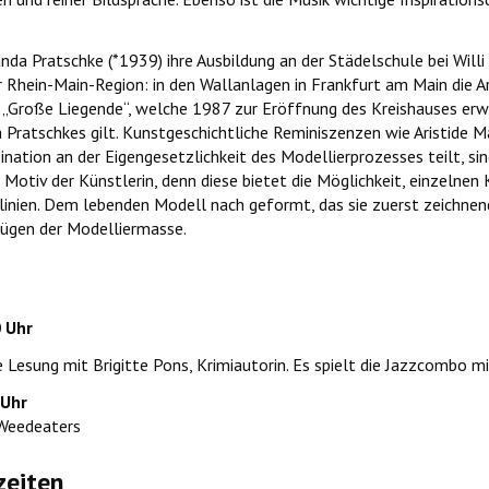
anda Pratschke (*1939) ihre Ausbildung an der Städelschule bei Willi
 Rhein-Main-Region: in den Wallanlagen in Frankfurt am Main die A
e „Große Liegende“, welche 1987 zur Eröffnung des Kreishauses erw
Pratschkes gilt. Kunstgeschichtliche Reminiszenzen wie Aristide M
ation an der Eigengesetzlichkeit des Modellierprozesses teilt, sin
Motiv der Künstlerin, denn diese bietet die Möglichkeit, einzelnen 
ien. Dem lebenden Modell nach geformt, das sie zuerst zeichnend 
fügen der Modelliermasse.
 Uhr
e Lesung mit Brigitte Pons, Krimiautorin. Es spielt die Jazzcombo mit
 Uhr
 Weedeaters
zeiten