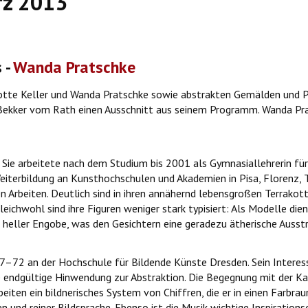
rz 2013
 -
Wanda Pratschke
rlotte Keller und Wanda Pratschke sowie abstrakten Gemälden und P
Bekker vom Rath einen Ausschnitt aus seinem Programm. Wanda Pra
Sie arbeitete nach dem Studium bis 2001 als Gymnasiallehrerin für 
iterbildung an Kunsthochschulen und Akademien in Pisa, Florenz, Tr
n Arbeiten. Deutlich sind in ihren annähernd lebensgroßen Terrakot
, gleichwohl sind ihre Figuren weniger stark typisiert: Als Modelle 
it heller Engobe, was den Gesichtern eine geradezu ätherische Ausstr
72 an der Hochschule für Bildende Künste Dresden. Sein Interesse 
e endgültige Hinwendung zur Abstraktion. Die Begegnung mit der Kal
eiten ein bildnerisches System von Chiffren, die er in einen Farbra
und reiner Bildsprache. Ebenso ist die Musik wichtige Inspirations