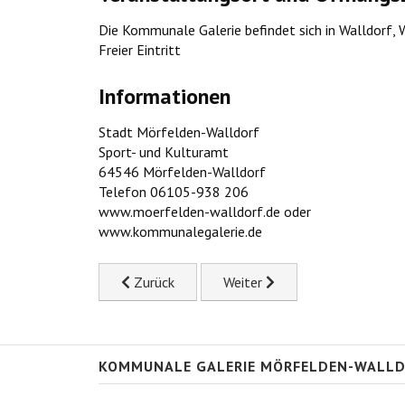
Die Kommunale Galerie befindet sich in Walldorf, 
Freier Eintritt
Informationen
Stadt Mörfelden-Walldorf
Sport- und Kulturamt
64546 Mörfelden-Walldorf
Telefon 06105-938 206
www.moerfelden-walldorf.de oder
www.kommunalegalerie.de
Previous article: Kunst von uns (II)
Next article: Kunst von uns (I)
Zurück
Weiter
KOMMUNALE GALERIE MÖRFELDEN-WALL