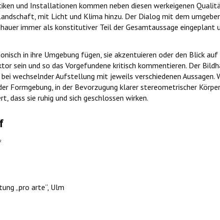
tiken und Installationen kommen neben diesen werkeigenen Qualität
 Landschaft, mit Licht und Klima hinzu. Der Dialog mit dem umgebe
dhauer immer als konstitutiver Teil der Gesamtaussage eingeplant
nisch in ihre Umgebung fügen, sie akzentuieren oder den Blick auf 
aktor sein und so das Vorgefundene kritisch kommentieren. Der Bild
lt bei wechselnder Aufstellung mit jeweils verschiedenen Aussagen.
r Formgebung, in der Bevorzugung klarer stereometrischer Körper 
t, dass sie ruhig und sich geschlossen wirken.
f
f
ung „pro arte“, Ulm