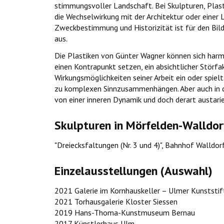
stimmungsvoller Landschaft. Bei Skulpturen, Plas
die Wechselwirkung mit der Architektur oder einer
Zweckbestimmung und Historizität ist für den Bil
aus.
Die Plastiken von Günter Wagner können sich harmo
einen Kontrapunkt setzen, ein absichtlicher Störf
Wirkungsmöglichkeiten seiner Arbeit ein oder spie
zu komplexen Sinnzusammenhängen. Aber auch in de
von einer inneren Dynamik und doch derart austarier
Skulpturen in Mörfelden-Walldor
"Dreiecksfaltungen (Nr. 3 und 4)", Bahnhof Walldor
Einzelausstellungen (Auswahl)
2021 Galerie im Kornhauskeller – Ulmer Kunststift
2021 Torhausgalerie Kloster Siessen
2019 Hans-Thoma-Kunstmuseum Bernau
2017 Künstlerhaus Ulm