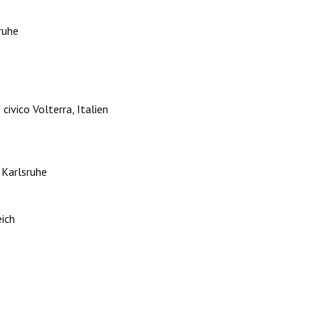
ruhe
ivico Volterra, Italien
 Karlsruhe
eich