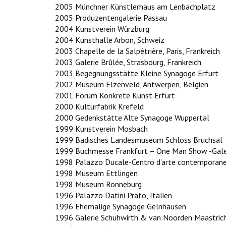
2005 Münchner Künstlerhaus am Lenbachplatz
2005 Produzentengalerie Passau
2004 Kunstverein Würzburg
2004 Kunsthalle Arbon, Schweiz
2003 Chapelle de la Salpêtrière, Paris, Frankreich
2003 Galerie Brûlée, Strasbourg, Frankreich
2003 Begegnungsstätte Kleine Synagoge Erfurt
2002 Museum Elzenveld, Antwerpen, Belgien
2001 Forum Konkrete Kunst Erfurt
2000 Kulturfabrik Krefeld
2000 Gedenkstätte Alte Synagoge Wuppertal
1999 Kunstverein Mosbach
1999 Badisches Landesmuseum Schloss Bruchsal
1999 Buchmesse Frankfurt – One Man Show -Galer
1998 Palazzo Ducale-Centro d’arte contemporane
1998 Museum Ettlingen
1998 Museum Ronneburg
1996 Palazzo Datini Prato, Italien
1996 Ehemalige Synagoge Gelnhausen
1996 Galerie Schuhwirth & van Noorden Maastrich