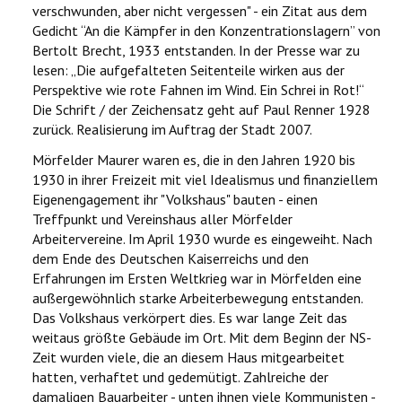
verschwunden, aber nicht vergessen" - ein Zitat aus dem
Gedicht “An die Kämpfer in den Konzentrationslagern” von
Bertolt Brecht, 1933 entstanden. In der Presse war zu
lesen: „Die aufgefalteten Seitenteile wirken aus der
Perspektive wie rote Fahnen im Wind. Ein Schrei in Rot!“
Die Schrift / der Zeichensatz geht auf Paul Renner 1928
zurück. Realisierung im Auftrag der Stadt 2007.
Mörfelder Maurer waren es, die in den Jahren 1920 bis
1930 in ihrer Freizeit mit viel Idealismus und finanziellem
Eigenengagement ihr "Volkshaus" bauten - einen
Treffpunkt und Vereinshaus aller Mörfelder
Arbeitervereine. Im April 1930 wurde es eingeweiht. Nach
dem Ende des Deutschen Kaiserreichs und den
Erfahrungen im Ersten Weltkrieg war in Mörfelden eine
außergewöhnlich starke Arbeiterbewegung entstanden.
Das Volkshaus verkörpert dies. Es war lange Zeit das
weitaus größte Gebäude im Ort. Mit dem Beginn der NS-
Zeit wurden viele, die an diesem Haus mitgearbeitet
hatten, verhaftet und gedemütigt. Zahlreiche der
damaligen Bauarbeiter - unten ihnen viele Kommunisten -