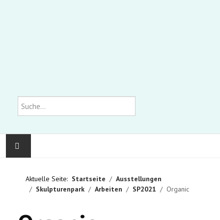
Suchen
KOMMUNALE GALERIE
Aktuelle Seite:
Startseite
Ausstellungen
Skulpturenpark
Arbeiten
SP2021
Organic
AUSSTELLUNGEN
WIR ÜBER UNS