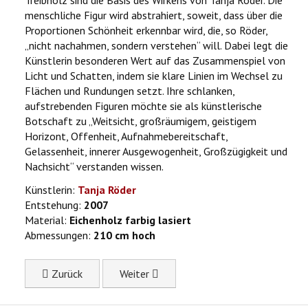
Treibholz sind die Basis des Wirkens von Tanja Röder. Die
menschliche Figur wird abstrahiert, soweit, dass über die
Proportionen Schönheit erkennbar wird, die, so Röder,
„nicht nachahmen, sondern verstehen“ will. Dabei legt die
Künstlerin besonderen Wert auf das Zusammenspiel von
Licht und Schatten, indem sie klare Linien im Wechsel zu
Flächen und Rundungen setzt. Ihre schlanken,
aufstrebenden Figuren möchte sie als künstlerische
Botschaft zu „Weitsicht, großräumigem, geistigem
Horizont, Offenheit, Aufnahmebereitschaft,
Gelassenheit, innerer Ausgewogenheit, Großzügigkeit und
Nachsicht“ verstanden wissen.
Künstlerin:
Tanja Röder
Entstehung:
2007
Material:
Eichenholz farbig lasiert
Abmessungen:
210 cm hoch
Previous article: Granatapfelarm
Next article: Segregation
Zurück
Weiter