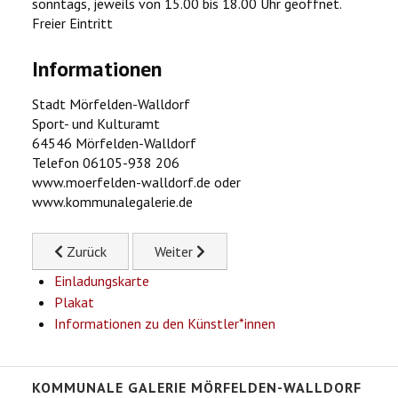
sonntags, jeweils von 15.00 bis 18.00 Uhr geöffnet.
Freier Eintritt
Informationen
Stadt Mörfelden-Walldorf
Sport- und Kulturamt
64546 Mörfelden-Walldorf
Telefon 06105-938 206
www.moerfelden-walldorf.de oder
www.kommunalegalerie.de
Previous article: Paul Hirsch: anders gleich
Next article: Anja Harms und Eberhard Mü
Zurück
Weiter
Einladungskarte
Plakat
Informationen zu den Künstler*innen
KOMMUNALE GALERIE MÖRFELDEN-WALLDORF