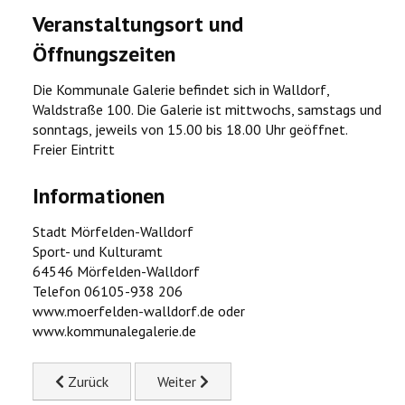
Veranstaltungsort und
Öffnungszeiten
Die Kommunale Galerie befindet sich in Walldorf,
Waldstraße 100. Die Galerie ist mittwochs, samstags und
sonntags, jeweils von 15.00 bis 18.00 Uhr geöffnet.
Freier Eintritt
Informationen
Stadt Mörfelden-Walldorf
Sport- und Kulturamt
64546 Mörfelden-Walldorf
Telefon 06105-938 206
www.moerfelden-walldorf.de oder
www.kommunalegalerie.de
Previous article: Kunst aus der Partnerstadt Wageningen
Next article: Künstler aus Mörfelden-Wa
Zurück
Weiter