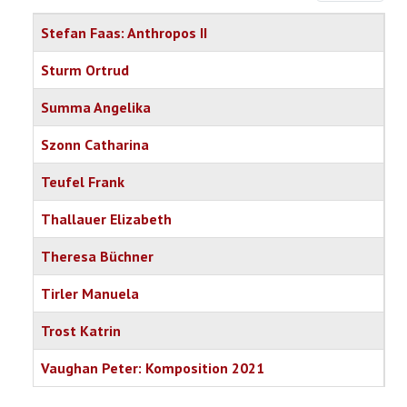
Titel
Stefan Faas: Anthropos II
Sturm Ortrud
Summa Angelika
Szonn Catharina
Teufel Frank
Thallauer Elizabeth
Theresa Büchner
Tirler Manuela
Trost Katrin
Vaughan Peter: Komposition 2021
Articles