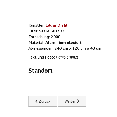
Künstler:
Edgar Diehl
Titel:
Stele Bustier
Entstehung:
2000
Material:
Aluminium eloxiert
Abmessungen:
240 cm x 120 cm x 40 cm
Text und Foto:
Haiko Emmel
Standort
Previous article: E. R. Nele: Walking Figures - W
Next article: Emilia Neumann: 
Zurück
Weiter