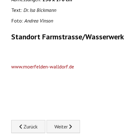
Text:
Dr. Isa Bickmann
Foto:
Andrea Vinson
Standort
Farmstrasse/Wasserwerk
www.moerfelden-walldorf.de
Previous article: Christine Erdmann: Stamm durchdrungen
Next article: Daniel Gregori Stern: bolde
Zurück
Weiter