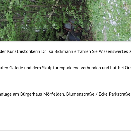
er Kunsthistorikerin Dr. Isa Bickmann erfahren Sie Wissenswertes 
nalen Galerie und dem Skulpturenpark eng verbunden und hat bei Or
arkanlage am Bürgerhaus Mörfelden, Blumenstraße / Ecke Parkstraße
npark 2025
tänzerische Interpretation des Skulpturenparks 2025 - Objekted -