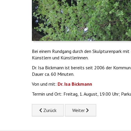
Bei einem Rundgang durch den Skulpturenpark mit d
Künstlern und Künstlerinnen.
Dr. Isa Bickmann ist bereits seit 2006 der Kommu
Dauer ca. 60 Minuten.
Von und mit:
Dr. Isa Bickmann
Termin und Ort: Freitag, 1. August, 19.00 Uhr; P
Previous article: 20. Juli Vernissage Skulpture
Next article: 29. August Eine 
Zurück
Weiter