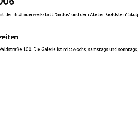
2006
 der Bildhauerwerkstatt "Gallus" und dem Atelier "Goldstein" Skulp
zeiten
Waldstraße 100. Die Galerie ist mittwochs, samstags und sonntags,
a silent dialogue
r: Malerei & Installationen