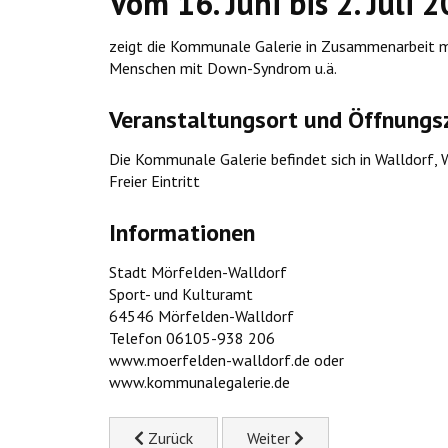
Vom 16. Juni bis 2. Juli 
zeigt die Kommunale Galerie in Zusammenarbeit mit
Menschen mit Down-Syndrom u.ä.
Veranstaltungsort und Öffnungs
Die Kommunale Galerie befindet sich in Walldorf, 
Freier Eintritt
Informationen
Stadt Mörfelden-Walldorf
Sport- und Kulturamt
64546 Mörfelden-Walldorf
Telefon 06105-938 206
www.moerfelden-walldorf.de oder
www.kommunalegalerie.de
Previous article: Michael Post, Heiner Thiel: In 
Next article: Lüdemann - Fege
Zurück
Weiter